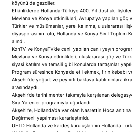
köyünü de gezdiler.
Etkinliklerde Hollanda-Türkiye 400. Yıl dostluk ilişkil
Mevlana ve Konya etkinlikleri, Avrupa’ya yapılan göç v
Türkler ve müslümanlar, yerel kalınma, uluslararası iliş
diyasporasının rolü, Hollanda ve Konya Sivil Toplum Kuru
alındı.
KonTV ve KonyaTV’de canlı yapılan canlı yayın progra
Mevlana ve Konya etkinlikleri, uluslararası göç ve Türkle
siyasi katılım ve temsili gibi konularda tartışmlar yapıl
Program süresince Konya’da etli ekmek, fırın kebabı 
Akşehir’de yoğurt ve peynirli baklava katılımcılara ik
arasındaydı.
Akşehir’de tarihi mehter takımıyla karşılanan delega
Sıra Yarenler programıyla uğurlandı.
Akşehir’e, Hollanda’da var olan Nasrettin Hoca anıtına 
Değirmeni’ yapılması kararlaştırıldı.
UETD Hollanda ve kardeş kuruluşlarının Hollanda Türkiy