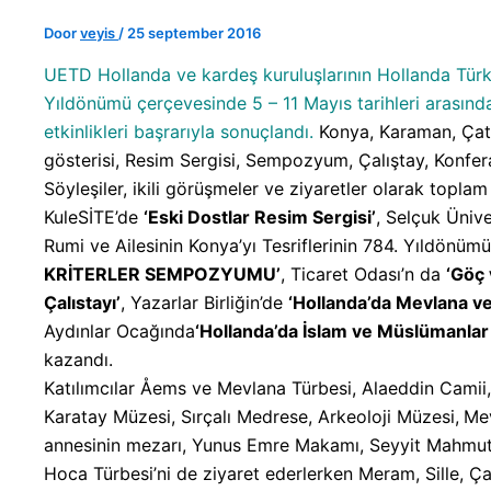
Door
veyis
/
25 september 2016
UETD Hollanda ve kardeş kuruluşlarının Hollanda Türkiy
Yıldönümü çerçevesinde 5 – 11 Mayıs tarihleri arasınd
etkinlikleri başrarıyla sonuçlandı.
Konya, Karaman, Çat
gösterisi, Resim Sergisi, Sempozyum, Çalıştay, Konfera
Söyleşiler, ikili görüşmeler ve ziyaretler olarak topla
KuleSİTE’de
‘Eski Dostlar Resim Sergisi’
, Selçuk Üniv
Rumi ve Ailesinin Konya’yı Tesriflerinin 784. Yıldönümü
KRİTERLER SEMPOZYUMU’
, Ticaret Odası’n da
‘Göç 
Çalıstayı’
, Yazarlar Birliğin’de
‘Hollanda’da Mevlana ve
Aydınlar Ocağında
‘Hollanda’da İslam ve Müslümanlar
kazandı.
Katılımcılar Åems ve Mevlana Türbesi, Alaeddin Camii,
Karatay Müzesi, Sırçalı Medrese, Arkeoloji Müzesi,
Mev
annesinin mezarı, Yunus Emre Makamı, Seyyit Mahmut
Hoca Türbesi’ni de ziyaret ederlerken Meram, Sille, 