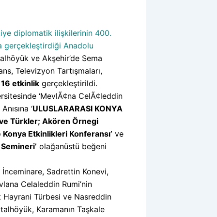
e diplomatik ilişkilerinin 400.
a gerçekleştirdiği Anadolu
alhöyük ve Akşehir’de Sema
ns, Televizyon Tartışmaları,
m
16 etkinlik
gerçekleştirildi.
ersitesinde ‘MevlÃ¢na CelÃ¢leddin
 Anısına ‘
ULUSLARARASI KONYA
ve Türkler; Akören Örnegi
 Konya Etkinlikleri Konferansı’
ve
 Semineri’
olağanüstü beğeni
 İnceminare, Sadrettin Konevi,
lana Celaleddin Rumi’nin
 Hayrani Türbesi ve Nasreddin
Çatalhöyük, Karamanın Taşkale