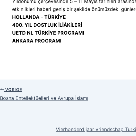
Yıldönümü çerçevesinde 5 – 11 Mayıs tarihleri arasınd
etkinlikleri haberi geniş bir şekilde önümüzdeki günle
HOLLANDA – TÜRKİYE
400. YIL DOSTLUK İLİÅKİLERİ
UETD NL TÜRKİYE PROGRAMI
ANKARA PROGRAMI
VORIGE
Bosna Entellektüelleri ve Avrupa İslamı
Vierhonderd jaar vriendschap Turk