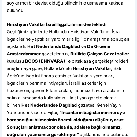
soykırımcı bir devlet olduğu bilincinin oluşmasına katkıda
bulundu.
Hıristiyan Vakıflar İsrail İşgalcilerini destekledi
Geçtiğimiz günlerde Hollandalı Hıristiyan Vakıfların, İsrail
işgalcilerine yaptıkları yardımlarla ilgili bir araştırma sonuçları
açıklandı.
Het Nederlands Dagblad
ve
De Groene
Amsterdammer
gazetelerinin,
Birlikte Çalışan Gazeteciler
kuruluşu
BOOS (BNNVARA)
ile ortaklaşa gerçekleştirdikleri
araştırmaya göre, Hollanda’daki
Hıristiyan Vakıflar,
Batı
Åeria’nın işgalini finans etmişler. Vakıfların yardımları,
işgalcilerin barınma ihtiyaçları, İsrailli askerler için
huzurevleri, güvenlik kameraları, insansız hava araçlarının
satın alınmasında kullanılmış. Hıristiyan gazete olarak
bilinen
Het Nederlandse Dagblad
gazetesi Genel Yayın
Yönetmeni Nico de Fijter,
“İnsanların bağışlarının nereye
harcandığını bilmesinin önemli olduğunu düşünüyoruz.
Sonuçları anlatmak zor olsa da, adalete bağlı olmamız,
doğruları yazmamızı gerektiriyor”
açıklamasında bulundu.