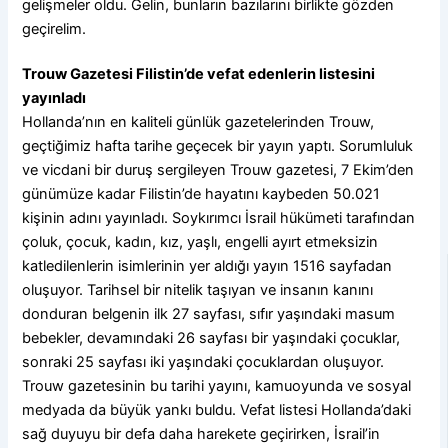
gelişmeler oldu. Gelin, bunların bazılarını birlikte gözden
geçirelim.
Trouw Gazetesi Filistin’de vefat edenlerin listesini
yayınladı
Hollanda’nın en kaliteli günlük gazetelerinden Trouw,
geçtiğimiz hafta tarihe geçecek bir yayın yaptı. Sorumluluk
ve vicdani bir duruş sergileyen Trouw gazetesi, 7 Ekim’den
günümüze kadar Filistin’de hayatını kaybeden 50.021
kişinin adını yayınladı. Soykırımcı İsrail hükümeti tarafından
çoluk, çocuk, kadın, kız, yaşlı, engelli ayırt etmeksizin
katledilenlerin isimlerinin yer aldığı yayın 1516 sayfadan
oluşuyor. Tarihsel bir nitelik taşıyan ve insanın kanını
donduran belgenin ilk 27 sayfası, sıfır yaşındaki masum
bebekler, devamındaki 26 sayfası bir yaşındaki çocuklar,
sonraki 25 sayfası iki yaşındaki çocuklardan oluşuyor.
Trouw gazetesinin bu tarihi yayını, kamuoyunda ve sosyal
medyada da büyük yankı buldu. Vefat listesi Hollanda’daki
sağ duyuyu bir defa daha harekete geçirirken, İsrail’in