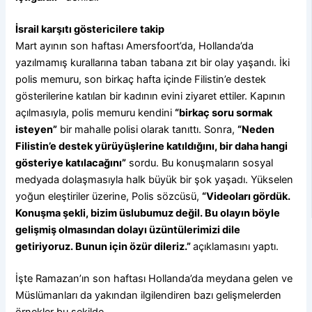
İsrail karşıtı göstericilere takip
Mart ayının son haftası Amersfoort’da, Hollanda’da
yazılmamış kurallarına taban tabana zıt bir olay yaşandı. İki
polis memuru, son birkaç hafta içinde Filistin’e destek
gösterilerine katılan bir kadının evini ziyaret ettiler. Kapının
açılmasıyla, polis memuru kendini
“birkaç soru sormak
isteyen”
bir mahalle polisi olarak tanıttı. Sonra,
“Neden
Filistin’e destek yürüyüşlerine katıldığını, bir daha hangi
gösteriye katılacağını”
sordu. Bu konuşmaların sosyal
medyada dolaşmasıyla halk büyük bir şok yaşadı. Yükselen
yoğun eleştiriler üzerine, Polis sözcüsü,
“Videoları gördük.
Konuşma şekli, bizim üslubumuz değil. Bu olayın böyle
gelişmiş olmasından dolayı üzüntülerimizi dile
getiriyoruz. Bunun için özür dileriz.”
açıklamasını yaptı.
İşte Ramazan’ın son haftası Hollanda’da meydana gelen ve
Müslümanları da yakından ilgilendiren bazı gelişmelerden
örnekler bu şekilde.