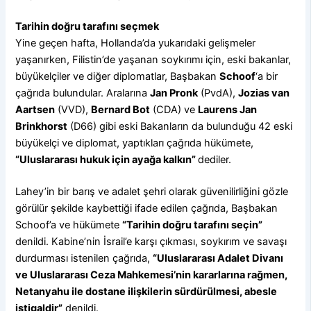
Tarihin doğru tarafını seçmek
Yine geçen hafta, Hollanda’da yukarıdaki gelişmeler
yaşanırken, Filistin’de yaşanan soykırımı için, eski bakanlar,
büyükelçiler ve diğer diplomatlar, Başbakan
Schoof
‘a bir
çağrıda bulundular. Aralarına
Jan Pronk
(PvdA),
Jozias van
Aartsen
(VVD),
Bernard Bot
(CDA) ve
Laurens Jan
Brinkhorst
(D66) gibi eski Bakanların da bulunduğu 42 eski
büyükelçi ve diplomat, yaptıkları çağrıda hükümete,
“Uluslararası hukuk için ayağa kalkın”
dediler.
Lahey’in bir barış ve adalet şehri olarak güvenilirliğini gözle
görülür şekilde kaybettiği ifade edilen çağrıda, Başbakan
Schoof’a ve hükümete
“Tarihin doğru tarafını seçin”
denildi. Kabine’nin İsrail’e karşı çıkması, soykırım ve savaşı
durdurması istenilen çağrıda,
“Uluslararası Adalet Divanı
ve Uluslararası Ceza Mahkemesi’nin kararlarına rağmen,
Netanyahu ile dostane ilişkilerin sürdürülmesi, abesle
iştigaldir”
denildi.