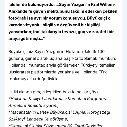
laleler de bulunuyordu. …Sayın Yazgan’ın Kral Willem-
Alexander’e güven mektubunu takdim ederken çekilen
fotoğrafı ise ayrı bir yorum konusuydu. Büyükelçi o
karede vizyonlu, bilgili ve özgüvenli bir kişiliği
yansıtırken; inci takılarıyla tevazu, güç ve zarafeti bir
araya getirmişti…”
Büyükelçimiz Sayın Yazgan’ın Hollanda’daki ilk 100
gününü, genel olarak üç ana başlıkta toplamak mümkün:
Hollandalı muhataplarıyla görüşmeler, Türkiye’yi temsilen
uluslararası platformlarda yer alma ve Hollanda Türk
toplumuyla kurduğu ilişkiler.
İlk iki alanda gerçekleştirilen bazı temaslar şöyle:
*Hollanda Kraliyet Jandarması Komutanı Korgeneral
Annelore Roelofs ziyareti,
*Macaristan’ın Lahey Büyükelçisi DÃ¡niel Horogszegi
SzilÃ¡gyi-Landeck ile görüşme,
*Kimyasal Silahlar Sözleşmesi 30. Taraf Devletler