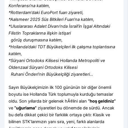
Konferansı’na katılım,
*Rotterdam’daki EuroPort fuarı ziyareti,
*Aalsmeer 2025 Süs Bitkileri Fuarı’na katılım,
*Uluslararası Adalet Divanı’nda İsrail’in İşgal Altındaki
Filistin Topraklarına ilişkin istişari
görüş duruşmasına katılım,
*Hollanda’daki TDT Büyükelçileri ilk çalışma toplantısına
katılım,
*Süryani Ortodoks Kilisesi Hollanda Metropoliti ve
Oldenzaal Süryani Ortodoks Kilisesi
Ruhani Önderi’nin Büyükelçiliği ziyaretleri…
Sayın Büyükelçimizin ilk 100 gününün bir diğer önemli
boyutu ise Hollanda Türk toplumuyla kurduğu temaslar
oldu. Son yıllarda bir gelenek hÃ¢lini alan
“hoş geldiniz”
ve
“uğurlama”
ziyaretleri bu dönemde de sürdü. Ancak
bu defa dikkat çekici bir farklılık ortaya çıktı: Klasik ve
bilinen STK’larımızın yanı sıra, yeni, farklı alanlarda