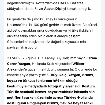
değerlendirmiştik. Rotterdam’da HABER Gazetesi
stüdyolarında da Sayın
Åaban Dişli
‘yi konuk etmiştik.
Bu günlerde de şimdiki Lahey Büyükelçimizin
Hollanda’daki ilk 100 günü geride kalmak üzere. Bu süreci,
aidiyet duymaktan onur duyduğum ve iki ülke ilişkilerini
dikkatle takip eden biri olarak izlemeye çalıştım.
Gözlemlerimi, naçizane, siz değerli okuyucularımla
paylaşmak istiyorum.
3 Eylül 2025 günü, T.C. Lahey Büyükelçimiz Sayın
Fatma
Ceren Yazgan
, Hollanda Kralı Majesteleri
Willem-
Alexander
‘e güven mektubunu sunmuştu. O günlerde bu
köşede şöyle yazmıştım:
“…Büyükelçi Yazgan, kırmızı,
beyaz ve türkuaz tonlarının hÃ¢kim olduğu
kostümüyle medyada ilk fotoğrafıyla yer aldı. Kostüm,
Türk’ün sembolü kırmızı-beyaz renklerle işlenmiş hilal
motifleri taşırken; üzerinde ayrıca Türkiye-Hollanda
dostluğunu simgeleyen kırmızı, mavi ve beyaz renkli