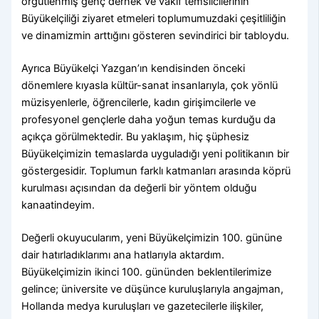
örgütlenmiş genç dernek ve vakıf temsilcilerinin
Büyükelçiliği ziyaret etmeleri toplumumuzdaki çeşitliliğin
ve dinamizmin arttığını gösteren sevindirici bir tabloydu.
Ayrıca Büyükelçi Yazgan’ın kendisinden önceki
dönemlere kıyasla kültür-sanat insanlarıyla, çok yönlü
müzisyenlerle, öğrencilerle, kadın girişimcilerle ve
profesyonel gençlerle daha yoğun temas kurduğu da
açıkça görülmektedir. Bu yaklaşım, hiç şüphesiz
Büyükelçimizin temaslarda uyguladığı yeni politikanın bir
göstergesidir. Toplumun farklı katmanları arasında köprü
kurulması açısından da değerli bir yöntem olduğu
kanaatindeyim.
Değerli okuyucularım, yeni Büyükelçimizin 100. gününe
dair hatırladıklarımı ana hatlarıyla aktardım.
Büyükelçimizin ikinci 100. gününden beklentilerimize
gelince; üniversite ve düşünce kuruluşlarıyla angajman,
Hollanda medya kuruluşları ve gazetecilerle ilişkiler,