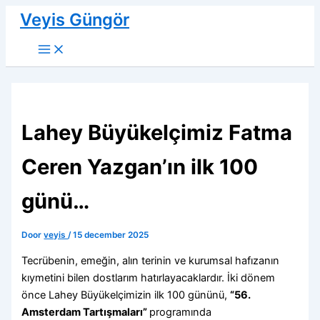
Ga
Veyis Güngör
naar
de
inhoud
Lahey Büyükelçimiz Fatma
Ceren Yazgan’ın ilk 100
günü…
Door
veyis
/
15 december 2025
Tecrübenin, emeğin, alın terinin ve kurumsal hafızanın
kıymetini bilen dostlarım hatırlayacaklardır. İki dönem
önce Lahey Büyükelçimizin ilk 100 gününü,
“56.
Amsterdam Tartışmaları”
programında