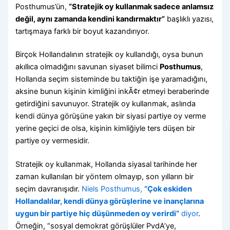
Posthumus’ün,
“Stratejik oy kullanmak sadece anlamsız
değil, aynı zamanda kendini kandırmaktır”
başlıklı yazısı,
tartışmaya farklı bir boyut kazandırıyor.
Birçok Hollandalının stratejik oy kullandığı, oysa bunun
akıllıca olmadığını savunan siyaset bilimci
Posthumus
,
Hollanda seçim sisteminde bu taktiğin işe yaramadığını,
aksine bunun kişinin kimliğini inkÃ¢r etmeyi beraberinde
getirdiğini savunuyor. Stratejik oy kullanmak, aslında
kendi dünya görüşüne yakın bir siyasi partiye oy verme
yerine geçici de olsa, kişinin kimliğiyle ters düşen bir
partiye oy vermesidir.
Stratejik oy kullanmak, Hollanda siyasal tarihinde her
zaman kullanılan bir yöntem olmayıp, son yılların bir
seçim davranışıdır.
Niels Posthumus,
“Çok eskiden
Hollandalılar, kendi dünya görüşlerine ve inançlarına
uygun bir partiye hiç düşünmeden oy verirdi”
diyor
.
Örneğin, “sosyal demokrat görüşlüler PvdA’ye,