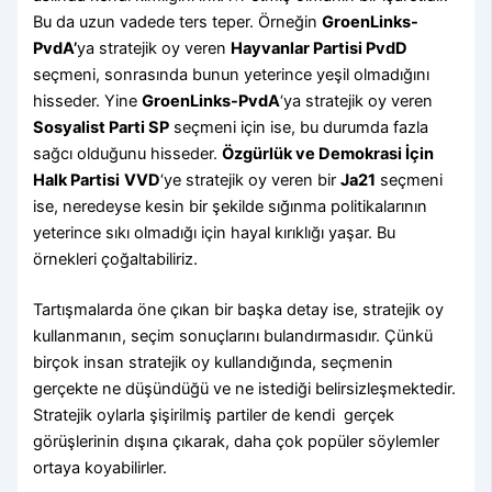
Bu da uzun vadede ters teper. Örneğin
GroenLinks-
PvdA’
ya stratejik oy veren
Hayvanlar Partisi PvdD
seçmeni, sonrasında bunun yeterince yeşil olmadığını
hisseder. Yine
GroenLinks-PvdA
‘ya stratejik oy veren
Sosyalist Parti SP
seçmeni için ise, bu durumda fazla
sağcı olduğunu hisseder.
Özgürlük ve Demokrasi İçin
Halk Partisi
VVD
‘ye stratejik oy veren bir
Ja21
seçmeni
ise, neredeyse kesin bir şekilde sığınma politikalarının
yeterince sıkı olmadığı için hayal kırıklığı yaşar. Bu
örnekleri çoğaltabiliriz.
Tartışmalarda öne çıkan bir başka detay ise, stratejik oy
kullanmanın, seçim sonuçlarını bulandırmasıdır. Çünkü
birçok insan stratejik oy kullandığında, seçmenin
gerçekte ne düşündüğü ve ne istediği belirsizleşmektedir.
Stratejik oylarla şişirilmiş partiler de kendi gerçek
görüşlerinin dışına çıkarak, daha çok popüler söylemler
ortaya koyabilirler.