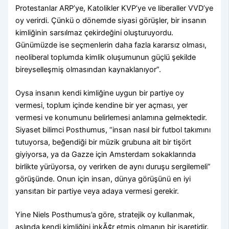
Protestanlar ARP’ye, Katolikler KVP’ye ve liberaller VVD’ye
oy verirdi. Çünkü o dönemde siyasi görüşler, bir insanın
kimliğinin sarsılmaz çekirdeğini oluşturuyordu.
Günümüzde ise seçmenlerin daha fazla kararsız olması,
neoliberal toplumda kimlik oluşumunun güçlü şekilde
bireyselleşmiş olmasından kaynaklanıyor”.
Oysa insanın kendi kimliğine uygun bir partiye oy
vermesi, toplum içinde kendine bir yer açması, yer
vermesi ve konumunu belirlemesi anlamına gelmektedir.
Siyaset bilimci Posthumus, “insan nasıl bir futbol takımını
tutuyorsa, beğendiği bir müzik grubuna ait bir tişört
giyiyorsa, ya da Gazze için Amsterdam sokaklarında
birlikte yürüyorsa, oy verirken de aynı duruşu sergilemeli”
görüşünde. Onun için insan, dünya görüşünü en iyi
yansıtan bir partiye veya adaya vermesi gerekir.
Yine Niels Posthumus’a göre, stratejik oy kullanmak,
aslında kendi kimliğini inkÃ¢r etmiş olmanın bir işaretidir.