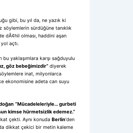
ğu gibi, bu yıl da, ne yazık ki
z söylemlerin sürdüğüne tanıklık
 de dÃ¢hil olması, haddini aşan
yol açtı.
yen bu yaklaşımlara karşı sağduyulu
ız, göz bebeğimizdir”
diyerek
söylemlere inat, milyonlarca
 ülke ekonomisine adeta can suyu
rdoğan
“Mücadeleleriyle… gurbeti
olsun kimse hürmetsizlik edemez.”
ikkat çekti. Aynı konuda
Berlin
‘den
a dikkat çekici bir metin kaleme