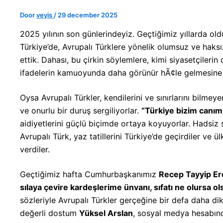
Door
veyis
/
29 december 2025
2025 yılının son günlerindeyiz. Geçtiğimiz yıllarda oldu
Türkiye’de, Avrupalı Türklere yönelik olumsuz ve haksı
ettik. Dahası, bu çirkin söylemlere, kimi siyasetçilerin
ifadelerin kamuoyunda daha görünür hÃ¢le gelmesine 
Oysa Avrupalı Türkler, kendilerini ve sınırlarını bilme
ve onurlu bir duruş sergiliyorlar.
“Türkiye bizim canım
aidiyetlerini güçlü biçimde ortaya koyuyorlar. Hadsiz 
Avrupalı Türk, yaz tatillerini Türkiye’de geçirdiler ve
verdiler.
Geçtiğimiz hafta Cumhurbaşkanımız
Recep Tayyip E
sılaya çevire kardeşlerime ünvanı, sıfatı ne olursa 
sözleriyle Avrupalı Türkler gerçeğine bir defa daha d
değerli dostum
Yüksel Arslan
, sosyal medya hesabınd