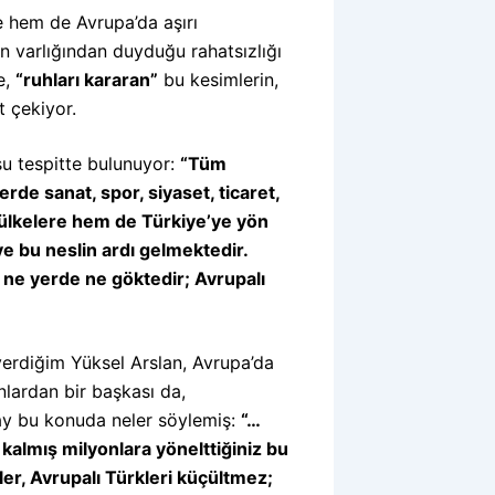
e hem de Avrupa’da aşırı
 varlığından duyduğu rahatsızlığı
e,
“ruhları kararan”
bu kesimlerin,
t çekiyor.
şu tespitte bulunuyor:
“Tüm
de sanat, spor, siyaset, ticaret,
 ülkelere hem de Türkiye’ye yön
ve bu neslin ardı gelmektedir.
l ne yerde ne göktedir; Avrupalı
 verdiğim Yüksel Arslan, Avrupa’da
nlardan bir başkası da,
çay bu konuda neler söylemiş:
“…
kalmış milyonlara yönelttiğiniz bu
mler, Avrupalı Türkleri küçültmez;