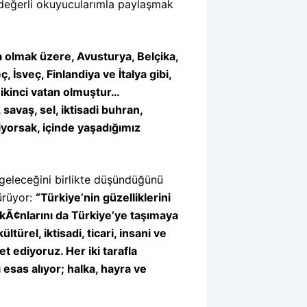
z değerli okuyucularımla paylaşmak
 olmak üzere, Avusturya, Belçika,
, İsveç, Finlandiya ve İtalya gibi,
in ikinci vatan olmuştur…
 savaş, sel, iktisadi buhran,
miyorsak, içinde yaşadığımız
 geleceğini birlikte düşündüğünü
ürüyor:
“Türkiye’nin güzelliklerini
mkÃ¢nlarını da Türkiye’ye taşımaya
türel, iktisadi, ticari, insani ve
t ediyoruz. Her iki tarafla
 esas alıyor; halka, hayra ve