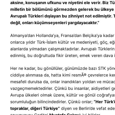
aksine, konuşanın ufkunu ve niyetini ele verir. Biz Tür
milletin bir bölümünü görmezden gelerek bu ülkeye
Avrupalı Türkleri dışlayan bu zihniyet not edilmiştir. 
değil, onları küçümseyenleri yargılayacaktır.”
Almanya’dan Hollanda’ya, Fransa’dan Belçika’ya kadar 
onlarca yıldır Türk-İslam kültür ve medeniyeti, göç, eği
alanlarda yılmadan çalışmaktadırlar. Avrupalı Türklerin
edinmiş, bu doğrultuda fikir üreten, emek veren dava i
Her ne kadar, bu gönüllüler, günümüzde bazı STK yönet
ciddiye alınmasa da, hatta kimi resmÃ® çevrelerce kend
mesafeli durulsa da, onlar inandıkları yoldan ve mücad
vazgeçmemektedirler. Çünkü bu insanlar, aidiyetleri ge
Avrupa ülkeleri olmak üzere, kültür ve gönül coğrafyası
sorumluluğun bilincindedirler. Çünkü onlar;
“Her Türk’ü
topraklar, diğeri Türkiye”
diyen ve Berlin’de vefat eden
savunucusu Ceditçi
Mustafa Çokay
‘ı iyi bilirler…