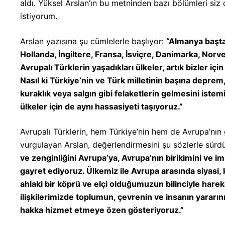
aldı. Yüksel Arslan’ın bu metninden bazı bölümleri si
istiyorum.
Arslan yazısına şu cümlelerle başlıyor:
“Almanya başta
Hollanda, İngiltere, Fransa, İsviçre, Danimarka, Norveç
Avrupalı Türklerin yaşadıkları ülkeler, artık bizler iç
Nasıl ki Türkiye’nin ve Türk milletinin başına deprem,
kuraklık veya salgın gibi felaketlerin gelmesini iste
ülkeler için de aynı hassasiyeti taşıyoruz.”
Avrupalı Türklerin, hem Türkiye’nin hem de Avrupa’nın
vurgulayan Arslan, değerlendirmesini şu sözlerle sürd
ve zenginliğini Avrupa’ya, Avrupa’nın birikimini ve i
gayret ediyoruz. Ülkemiz ile Avrupa arasında siyasi, kül
ahlaki bir köprü ve elçi olduğumuzun bilinciyle hareke
ilişkilerimizde toplumun, çevrenin ve insanın yararını
hakka hizmet etmeye özen gösteriyoruz.”