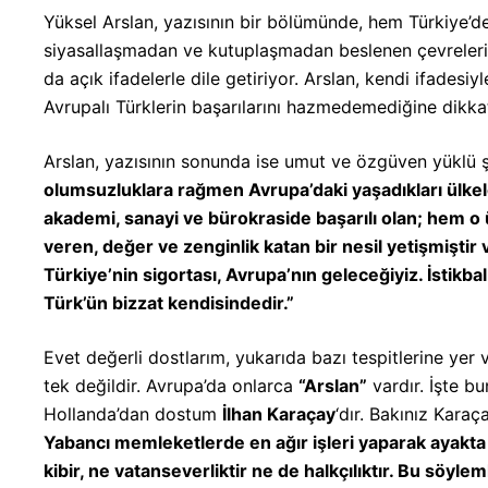
Yüksel Arslan, yazısının bir bölümünde, hem Türkiye’d
siyasallaşmadan ve kutuplaşmadan beslenen çevrelerin
da açık ifadelerle dile getiriyor. Arslan, kendi ifadesiyl
Avrupalı Türklerin başarılarını hazmedemediğine dikka
Arslan, yazısının sonunda ise umut ve özgüven yüklü 
olumsuzluklara rağmen Avrupa’daki yaşadıkları ülkeler
akademi, sanayi ve bürokraside başarılı olan; hem o
veren, değer ve zenginlik katan bir nesil yetişmiştir 
Türkiye’nin sigortası, Avrupa’nın geleceğiyiz. İstikba
Türk’ün bizzat kendisindedir.”
Evet değerli dostlarım, yukarıda bazı tespitlerine yer
tek değildir. Avrupa’da onlarca
“Arslan”
vardır. İşte bu
Hollanda’dan dostum
İlhan Karaçay
‘dır. Bakınız Kara
Yabancı memleketlerde en ağır işleri yaparak ayakta 
kibir, ne vatanseverliktir ne de halkçılıktır. Bu söyle