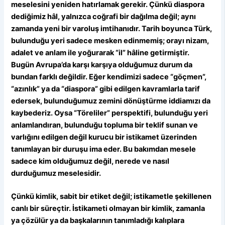
meselesini yeniden hatırlamak gerekir. Çünkü diaspora
dediğimiz hâl, yalnızca coğrafi bir dağılma değil; aynı
zamanda yeni bir varoluş imtihanıdır. Tarih boyunca Türk,
bulunduğu yeri sadece mesken edinmemiş; orayı nizam,
adalet ve anlam ile yoğurarak “il” hâline getirmiştir.
Bugün Avrupa’da karşı karşıya olduğumuz durum da
bundan farklı değildir. Eğer kendimizi sadece “göçmen”,
“azınlık” ya da “diaspora” gibi edilgen kavramlarla tarif
edersek, bulunduğumuz zemini dönüştürme iddiamızı da
kaybederiz. Oysa “Töreliler” perspektifi, bulunduğu yeri
anlamlandıran, bulunduğu topluma bir teklif sunan ve
varlığını edilgen değil kurucu bir istikamet üzerinden
tanımlayan bir duruşu ima eder. Bu bakımdan mesele
sadece kim olduğumuz değil, nerede ve nasıl
durduğumuz meselesidir.
Çünkü kimlik, sabit bir etiket değil; istikametle şekillenen
canlı bir süreçtir. İstikameti olmayan bir kimlik, zamanla
ya çözülür ya da başkalarının tanımladığı kalıplara